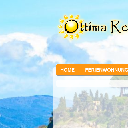
HOME
FERIENWOHNUN
1
of
0