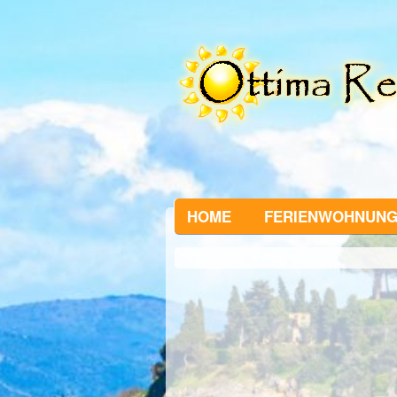
HOME
FERIENWOHNUN
1
of
0