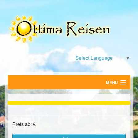
Select Language
▼
MENU
HOME
1
of
0
FERIENWOHNUNGEN
HOTELS
Preis ab: €
SUCHE