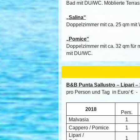
Bad mit DU/WC. Möblierte Terras
„Salina“
Doppelzimmer mit ca. 25 qm mit 
„Pomice“
Doppelzimmer mit ca. 32 qm für 
mit DU/WC.
B&B Punta Sallustro – Lipari – Si
pro Person und Tag in Euro/ € -
2018
Pers.
Malvasia
1
Cappero / Pomice
1
Lipari /
1