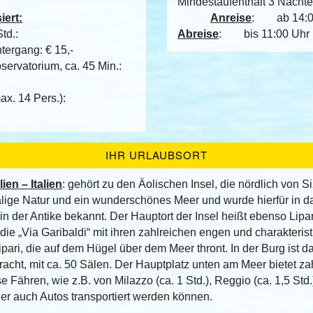
Mindestaufenthalt 3 Nächte
iert:
Anreise
: ab 14:
Std.:
Abreise
: bis 11:00 Uhr
tergang: € 15,-
ervatorium, ca. 45 Min.:
ax. 14 Pers.):
IHR URLAUBSORT
lien – Italien
: gehört zu den Äolischen Insel, die nördlich von Si
malige Natur und ein wunderschönes Meer und wurde hierfür i
n der Antike bekannt. Der Hauptort der Insel heißt ebenso Lipar
e „Via Garibaldi“ mit ihren zahlreichen engen und charakteris
pari, die auf dem Hügel über dem Meer thront. In der Burg ist d
cht, mit ca. 50 Sälen. Der Hauptplatz unten am Meer bietet za
e Fähren, wie z.B. von Milazzo (ca. 1 Std.), Reggio (ca. 1,5 Std.
der auch Autos transportiert werden können.