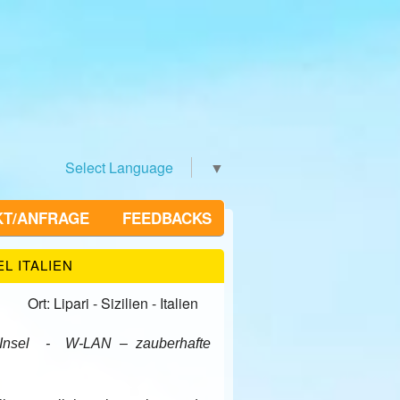
Select Language
▼
KT/ANFRAGE
FEEDBACKS
L ITALIEN
Ort: Lipari - Sizilien - Italien
 Insel - W-LAN – zauberhafte