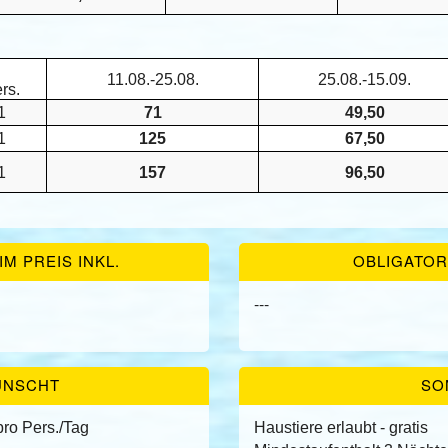
11.08.-25.08.
25.08.-15.09.
rs.
1
71
49,50
1
125
67,50
1
157
96,50
M PREIS INKL.
OBLIGATOR
---
ÜNSCHT
SO
 pro Pers./Tag
Haustiere erlaubt - gratis