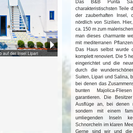
Das B&B Punta Sall
charakteristischsten Teile 
der zauberhaften Insel,
nördlich von Sizilien. Hie
ca. 150 m zum malerischen 
man dieses charmante we
Die traumhafte Insel Lipari nördlich vo
Der malerische Ort auf der traumhafte
mit mediterranen Pflanze
Das Haus selbst wurde c
auf der Insel Lipari
Die Suite Lipari mit Ihren blauen Flie
Die Suite Salina im Punta Sallustro
Das Badezimmer in der Suite Salina
Das Deluxe Zimmer Pomica
Das Badezimmer im Malvasia
Eine einmalige Architektur
Das Deluxe Zimmer Cappero
komplett renoviert. Die 5 he
Beispiel für die Terrassen in den Suit
eingerichtet und die ne
Das Badezimmer im Cappero
durch die wunderschönen
Suiten, Lipari und Salina, 
bei denen das Zusammens
Das Zimmer Malvasia
bunten Majolica-Flies
garantieren. Die Besitzer
Ausflüge an, bei denen m
sondern mit einem fami
umliegenden Inseln k
Schnorcheln im klaren Mee
Ein mediterraner Innenhof mit Kaktee
Gerne sind wir und die