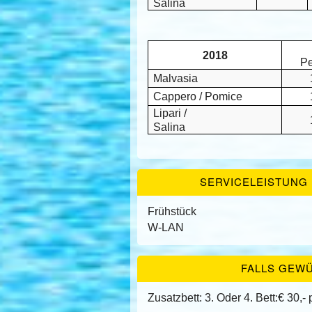
Salina
2018
Pe
Malvasia
Cappero / Pomice
Lipari /
Salina
SERVICELEISTUNG I
Frühstück
W-LAN
FALLS GEW
Zusatzbett: 3. Oder 4. Bett:€ 30,-