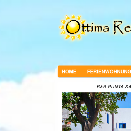
HOME
FERIENWOHNUN
B&B PUNTA S
1
of
14