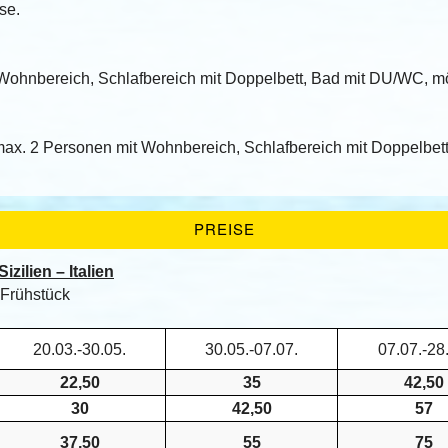
se.
Wohnbereich, Schlafbereich mit Doppelbett, Bad mit DU/WC, mö
max. 2 Personen mit Wohnbereich, Schlafbereich mit Doppelbett
PREISE
zilien – Italien
 Frühstück
20.03.-30.05.
30.05.-07.07.
07.07.-28
22,50
35
42,50
30
42,50
57
37,50
55
75