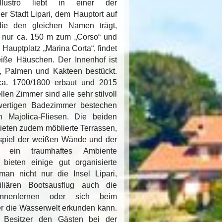
ustro liebt in einer der
der Stadt Lipari, dem Hauptort auf
 die den gleichen Namen trägt,
r, nur ca. 150 m zum „Corso“ und
Hauptplatz „Marina Corta“, findet
iße Häuschen. Der Innenhof ist
n Sizilien
n Insel Lipari
n, Palmen und Kakteen bestückt.
a. 1700/1800 erbaut und 2015
sen
llen Zimmer sind alle sehr stilvoll
en
uwertigen Badezimmer bestechen
 Majolica-Fliesen. Die beiden
bieten zudem möblierte Terrassen,
piel der weißen Wände und der
en ein traumhaftes Ambiente
 bieten einige gut organisierte
an nicht nur die Insel Lipari,
liären Bootsausflug auch die
ennenlernen oder sich beim
r die Wasserwelt erkunden kann.
n
 Besitzer den Gästen bei der