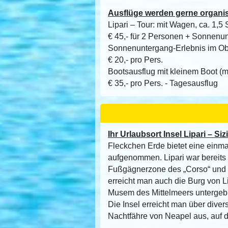
Ausflüge werden gerne organis
Lipari – Tour: mit Wagen, ca. 1,5 
€ 45,- für 2 Personen + Sonnenun
Sonnenuntergang-Erlebnis im Obs
€ 20,- pro Pers.
Bootsausflug mit kleinem Boot (m
€ 35,- pro Pers. - Tagesausflug
Ihr Urlaubsort Insel Lipari – Sizi
Fleckchen Erde bietet eine ein
aufgenommen. Lipari war bereits i
Fußgägnerzone des „Corso“ und di
erreicht man auch die Burg von Li
Musem des Mittelmeers untergebra
Die Insel erreicht man über divers
Nachtfähre von Neapel aus, auf 