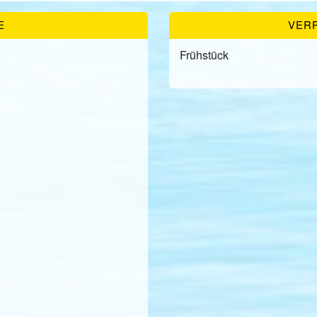
E
VER
Frühstück