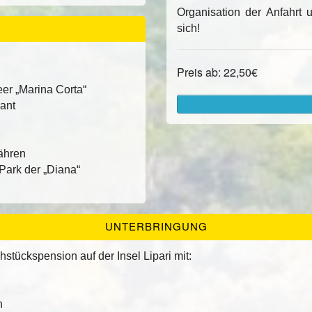
Organisation der Anfahrt u
E
sich!
Preis ab: 22,50€
er „Marina Corta“
ant
Fähren
Park der „Diana“
UNTERBRINGUNG
tückspension auf der Insel Lipari mit:
n