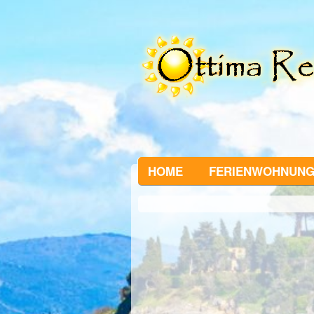
HOME
FERIENWOHNUN
1
of
0