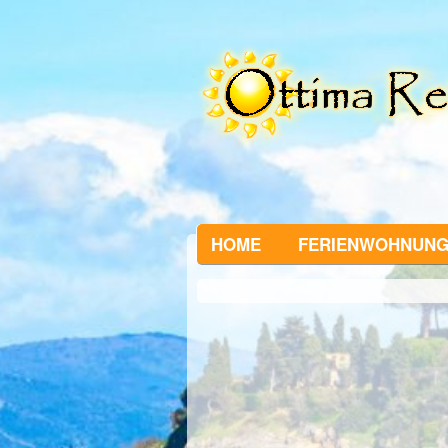
HOME
FERIENWOHNUN
1
of
0