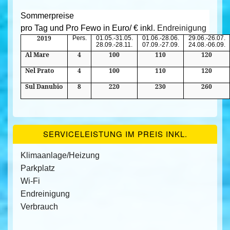
Sommerpreise
pro Tag und Pro Fewo in Euro/ € inkl. 
Endreinigung
2019
Pers.
01.05.-31.05.
01.06.-28.06.
29.06.-26.07.
28.09.-28.11.
07.09.-27.09.
24.08.-06.09.
Al Mare
4
100
110
120
Nel Prato
4
100
110
120
Sul Danubio
8
220
230
260
SERVICELEISTUNG IM PREIS INKL.
Klimaanlage/Heizung
Parkplatz
Wi-Fi
Endreinigung
Verbrauch