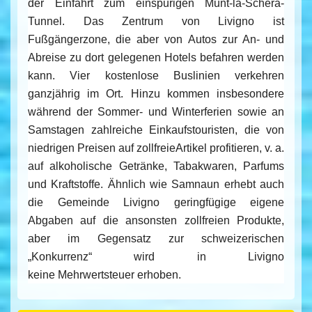
der Einfahrt zum einspurigen
Munt-la-Schera-
Tunnel
. Das Zentrum von Livigno ist
Fußgängerzone, die aber von Autos zur An- und
Abreise zu dort gelegenen
Hotels
befahren werden
kann. Vier kostenlose Buslinien verkehren
ganzjährig im Ort. Hinzu kommen insbesondere
während der Sommer- und Winterferien sowie an
Samstagen zahlreiche Einkaufstouristen, die von
niedrigen Preisen auf
zollfreie
Artikel profitieren, v. a.
auf alkoholische Getränke, Tabakwaren, Parfums
und Kraftstoffe. Ähnlich wie
Samnaun
erhebt auch
die Gemeinde Livigno geringfügige eigene
Abgaben auf die ansonsten zollfreien Produkte,
aber im Gegensatz zur schweizerischen
„Konkurrenz“ wird in Livigno
keine
Mehrwertsteuer
erhoben.