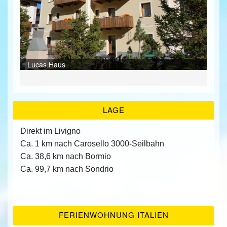
ÜBER UNS
KONTAKT/ANFRAGE
Bei
Lucas Haus
FEEDBACKS
Par
Bei
Bei
Bei
Bei
Bei
Gar
Sol
Bei
Bei
Bei
Bei
Bei
LAGE
Direkt im Livigno
Ca. 1 km nach Carosello 3000-Seilbahn
Ca. 38,6 km nach Bormio
Ca. 99,7 km nach Sondrio
FERIENWOHNUNG ITALIEN