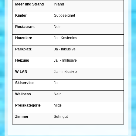
Meer und Strand
Inland
Kinder
Gut geeignet
Restaurant
Nein
Haustiere
Ja - Kostenlos
Parkplatz
Ja - Inklusive
Heizung
Ja
- Inklusive
W-LAN
Ja – inklusiv
e
Skiservice
Ja
Wellness
Nein
Preiskategorie
Mittel
Zimmer
Sehr gut