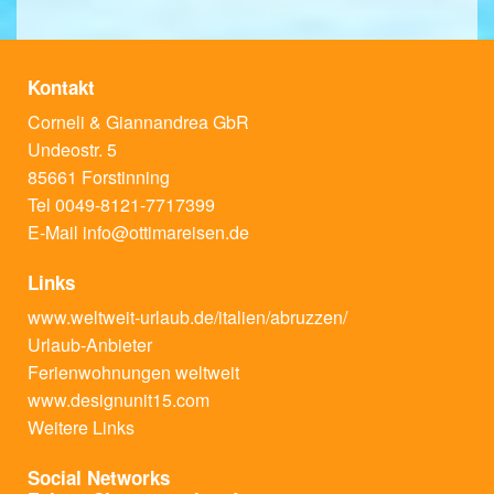
Kontakt
Corneli & Giannandrea GbR
Undeostr. 5
85661 Forstinning
Tel 0049-8121-7717399
E-Mail
info@ottimareisen.de
Links
www.weltweit-urlaub.de/italien/abruzzen/
Urlaub-Anbieter
Ferienwohnungen weltweit
www.designunit15.com
Weitere Links
Social Networks