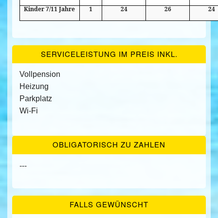
Kinder 7/11 Jahre
1
24
26
24
SERVICELEISTUNG IM PREIS INKL.
Vollpension
Heizung
Parkplatz
Wi-Fi
OBLIGATORISCH ZU ZAHLEN
---
FALLS GEWÜNSCHT