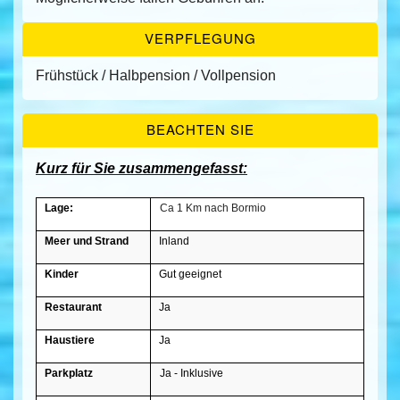
VERPFLEGUNG
Frühstück / Halbpension / Vollpension
BEACHTEN SIE
Kurz für Sie zusammengefasst:
Lage:
Ca 1 Km nach Bormio
Meer und Strand
Inland
Kinder
Gut geeignet
Restaurant
Ja
Haustiere
Ja
Parkplatz
Ja - Inklusive