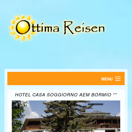
MENU
HOME
HOTEL CASA SOGGIORNO AEM BORMIO **
FERIENWOHNUNGEN
1
of
15
HOTELS
SUCHE