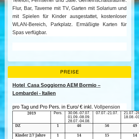
Telefon, Fernseher und Safe. Gemeinschaftsräume:
Flur, Bar, Taverne mit TV, Garten mit Solarium und
mit Spielen für Kinder ausgestattet, kostenloser
WLAN-Bereich, Parkplatz. Ermäßigte Karten für
Spas verfügbar.
PREISE
Hotel
Casa Soggiorno AEM Bormio –
Lombardei - Italien
pro Tag und Pro Pers. in Euro/ € inkl. 
Vollpension
2019
Pers.
30.06.-07.07.
07.07.-21.07.
21.07.-2
01.09.-08.09.
18.08.-0
28.07.-04.08.
DZ
1
46
56
49
Kinder 2/7 Jahre
1
14
15
14