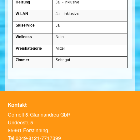
Heizung
Ja
- Inklusive
W-LAN
Ja – inklusiv
e
Skiservice
Ja
Wellness
Nein
Preiskategorie
Mittel
Zimmer
Sehr gut
Kontakt
Corneli & Giannandrea GbR
Undeostr. 5
85661 Forstinning
Tel 0049-8121-7717399