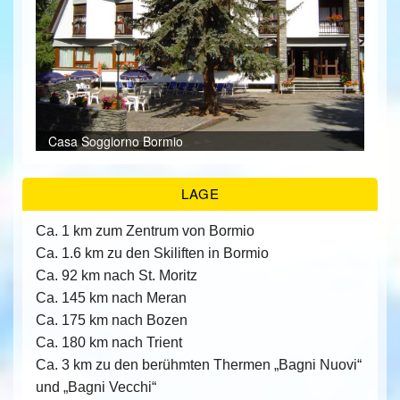
ÜBER UNS
KONTAKT/ANFRAGE
FEEDBACKS
Cas
Casa Soggiorno Bormio
Res
Cas
Res
Res
Bei
Res
Res
Cas
Bei
Bei
Bei
Res
Cas
LAGE
Ca. 1 km zum Zentrum von Bormio
Ca. 1.6 km zu den Skiliften in Bormio
Ca. 92 km nach St. Moritz
Ca. 145 km nach Meran
Ca. 175 km nach Bozen
Ca. 180 km nach Trient
Ca. 3 km zu den berühmten Thermen „Bagni Nuovi“
und „Bagni Vecchi“