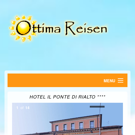
MENU
HOME
HOTEL IL PONTE DI RIALTO ****
FERIENWOHNUNGEN
1
of
14
HOTELS
SUCHE