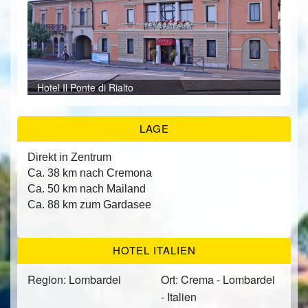
ÜBER UNS
KONTAKT/ANFRAGE
Hote
Hote
Hote
Hote
Hote
Hote
Hote
Hote
Hote
Hote
Hote
Hote
Hote
Hotel Il Ponte di Rialto
FEEDBACKS
LAGE
Direkt in Zentrum
Ca. 38 km nach Cremona
Ca. 50 km nach Mailand
Ca. 88 km zum Gardasee
HOTEL ITALIEN
Region: Lombardei
Ort: Crema - Lombardei
- Italien