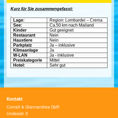
Kurz für Sie zusammengefasst:
Lage:
Region: Lombardei – Crema
See:
Ca.50 km nach Mailand
Kinder
Gut geeignet
Restaurant
Nein
Haustiere
Nein
Parkplatz
Ja – inklusive
Klimaanlage
Ja
W-LAN
Ja - inklusive
Preiskategorie
Mittel
Hotel:
Sehr gut
Kontakt
Corneli & Giannandrea GbR
Undeostr. 5