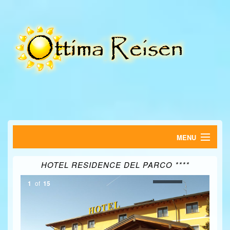
MENU
HOME
HOTEL RESIDENCE DEL PARCO ****
FERIENWOHNUNGEN
1
of
15
HOTELS
SUCHE