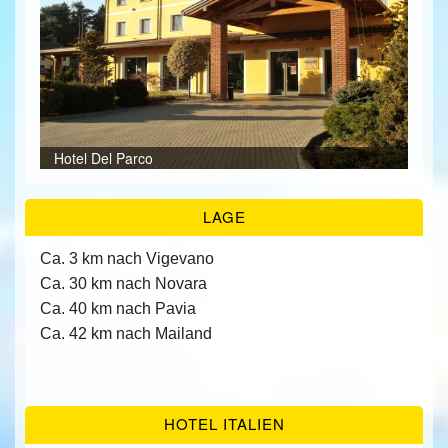
ÜBER UNS
KONTAKT/ANFRAGE
Bei
Bei
Bei
Res
Bei
Bei
Bei
Bei
Bei
Hall
Bei
Bei
Bei
FEEDBACKS
Hotel Del Parco
Ter
LAGE
Ca. 3 km nach Vigevano
Ca. 30 km nach Novara
Ca. 40 km nach Pavia
Ca. 42 km nach Mailand
HOTEL ITALIEN