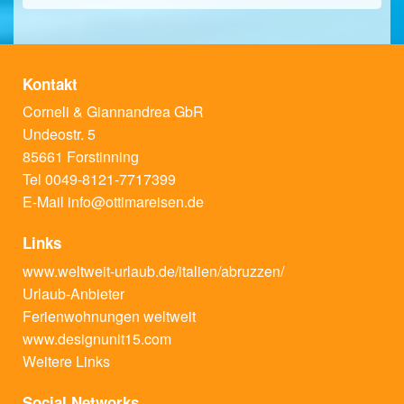
Kontakt
Corneli & Giannandrea GbR
Undeostr. 5
85661 Forstinning
Tel 0049-8121-7717399
E-Mail
info@ottimareisen.de
Links
www.weltweit-urlaub.de/italien/abruzzen/
Urlaub-Anbieter
Ferienwohnungen weltweit
www.designunit15.com
Weitere Links
Social Networks