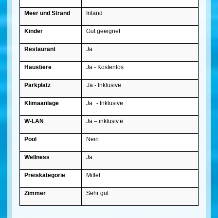
Meer und Strand
Inland
Kinder
Gut geeignet
Restaurant
Ja
Haustiere
Ja - Kostenlos
Parkplatz
Ja - Inklusive
Klimaanlage
Ja
- Inklusive
W-LAN
Ja – inklusiv
e
Pool
Nein
Wellness
Ja
Preiskategorie
Mittel
Zimmer
Sehr gut