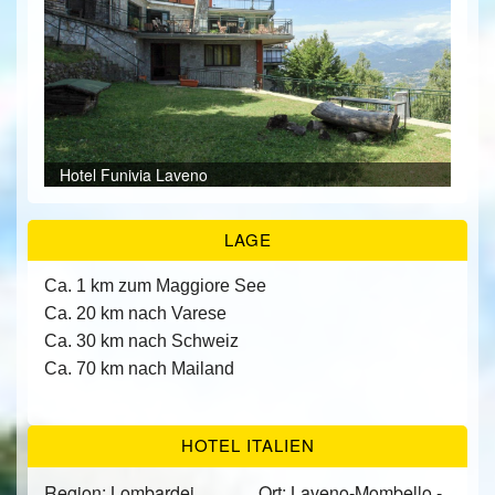
ÜBER UNS
KONTAKT/ANFRAGE
FEEDBACKS
Hotel Funivia Laveno
Rez
Ter
Bar
Res
Ausb
Res
Bei
Bei
Bei
Bei
Bei
Bei
Bei
Bei
LAGE
Ca. 1 km zum Maggiore See
Ca. 20 km nach Varese
Ca. 30 km nach Schweiz
Ca. 70 km nach Mailand
HOTEL ITALIEN
Region: Lombardei
Ort: Laveno-Mombello -