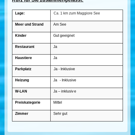
Lage:
Ca. 1 km zum Maggiore See
Meer und Strand
Am See
Kinder
Gut geeignet
Restaurant
Ja
Haustiere
Ja
Parkplatz
Ja - Inklusive
Heizung
Ja
- Inklusive
W-LAN
Ja – inklusiv
e
Preiskategorie
Mittel
Zimmer
Sehr gut