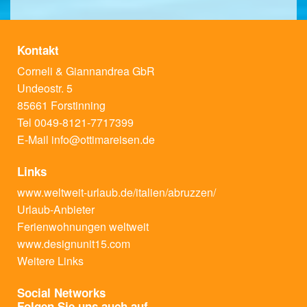
Kontakt
Corneli & Giannandrea GbR
Undeostr. 5
85661 Forstinning
Tel 0049-8121-7717399
E-Mail
info@ottimareisen.de
Links
www.weltweit-urlaub.de/italien/abruzzen/
Urlaub-Anbieter
Ferienwohnungen weltweit
www.designunit15.com
Weitere Links
Social Networks
Folgen Sie uns auch auf