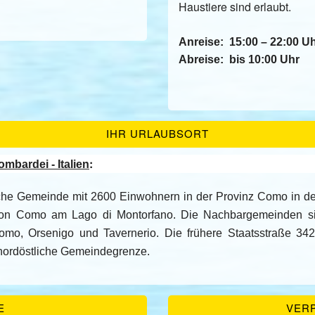
Haustiere sind erlaubt.
Anreise:
15:00 – 22:00 U
Abreise:
bis 10:00 Uhr
IHR URLAUBSORT
:
mbardei - Italien
ische Gemeinde mit 2600 Einwohnern in der Provinz Como in d
 von Como am Lago di Montorfano.
Die Nachbargemeinden si
pomo, Orsenigo und Tavernerio.
Die frühere Staatsstraße 342
nordöstliche Gemeindegrenze.
E
VER