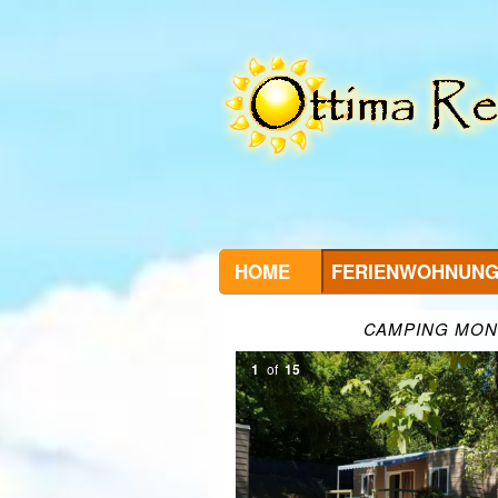
HOME
FERIENWOHNUN
CAMPING MO
1
of
15