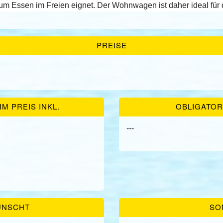
um Essen im Freien eignet. Der Wohnwagen ist daher ideal für 
PREISE
M PREIS INKL.
OBLIGATOR
---
ÜNSCHT
SO