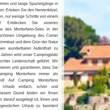
rirren und lange Spaziergänge in
n. Erleben Sie den Nervenkitzel,
en, nur wenige Schritte von einem
nt! Entdecken Sie unseren
e des Montorfano-Sees in der
rschönen Umgebung des Comer
immbad und dem Grün der Natur
inen wunderbaren Aufenthalt zu
g Jahren wird unser Campingplatz
chter Leidenschaft geführt. Wir
mieren und garantieren, dass Sie
amping Montorfano immer als
nd! Auf Camping Montorfano
 Urlaub einfach, schön und
diesem Grund bieten wir Ihnen
r darauf ausgelegt ist, Ihnen und
rgesslichen Urlaub zu bereiten!