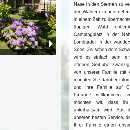
Nase in den Sternen zu ve
den Wäldern zu unternehme
in einem Zelt zu übernacht
üppigen Wald entfer
Beispiel Fewo
Beispiel Fewo
Campingplatz in der Näh
Lombardei in der wunde
Sees. Zwischen dem Schw
Beispiel Fewo
Beispiel Fewo
Pool
Beispiel Fewo
Beispiel Fewo
Beispiel Fewo
Restaurant
Terrasse
Terrasse
Beispiel Fewo
wird es einfach sein, e
erleben! Seit über zwanzi
von unserer Familie mit e
möchten Sie darüber infor
und Ihre Familie auf C
Freunde willkommen si
möchten wir, dass Ihr
unterhaltsam wird. Aus 
unseren besten Service, de
Billard
Beispiel Fewo
Ihrer Familie einen unve