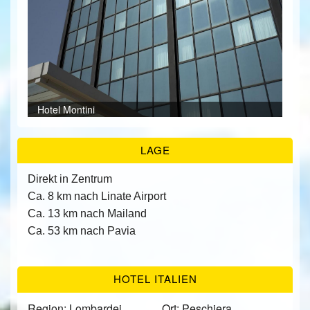
ÜBER UNS
KONTAKT/ANFRAGE
Ter
Bei
FEEDBACKS
Bei
Hotel Montini
Bei
Bei
Bei
Hall
Bei
Bei
Rez
Bei
Frü
Frü
Bei
LAGE
Direkt in Zentrum
Ca. 8 km nach Linate Airport
Ca. 13 km nach Mailand
Ca. 53 km nach Pavia
HOTEL ITALIEN
Region: Lombardei
Ort: Peschiera