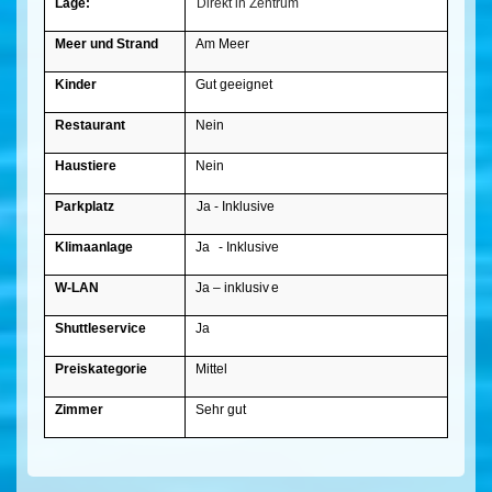
Lage:
Direkt in Zentrum
Meer und Strand
Am Meer
Kinder
Gut geeignet
Restaurant
Nein
Haustiere
Nein
Parkplatz
Ja - Inklusive
Klimaanlage
Ja
- Inklusive
W-LAN
Ja – inklusiv
e
Shuttleservice
Ja
Preiskategorie
Mittel
Zimmer
Sehr gut