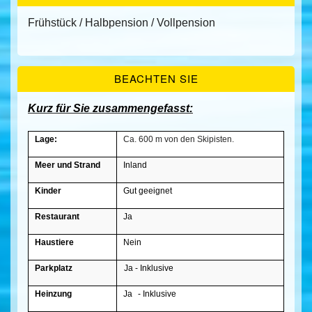
Frühstück / Halbpension / Vollpension
BEACHTEN SIE
Kurz für Sie zusammengefasst:
Lage:
Ca. 600 m von den Skipisten.
Meer und Strand
Inland
Kinder
Gut geeignet
Restaurant
Ja
Haustiere
Nein
Parkplatz
Ja - Inklusive
Heinzung
Ja
- Inklusive