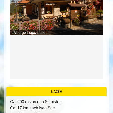
ÜBER UNS
KONTAKT/ANFRAGE
Bei
Res
Bei
Bei
Bei
Res
Ter
Gar
Albergo Legazzuolo
Alb
Bei
FEEDBACKS
Bei
Bei
Ausb
LAGE
Ca. 600 m von den Skipisten.
Ca. 17 km nach Iseo See