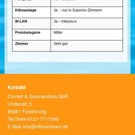
Klimaanlage
Ja
- nur in Superior-Zimmern
W-LAN
Ja – inklusiv
e
Preiskategorie
Mittel
Zimmer
Sehr gut
Kontakt
Corneli & Giannandrea GbR
Undeostr. 5
85661 Forstinning
Tel 0049-8121-7717399
E-Mail
info@ottimareisen.de