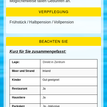
Möglicherweise fallen Gebühren an.
VERPFLEGUNG
Frühstück / Halbpension / Vollpension
BEACHTEN SIE
Kurz für Sie zusammengefasst:
Lage:
Direkt in Zentrum
Meer und Strand
Inland
Kinder
Gut geeignet
Restaurant
Ja
Haustiere
Ja
Parkplatz
Ja - Inklusive