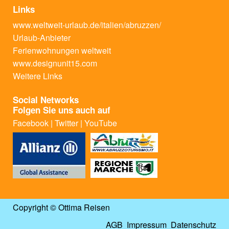
Links
www.weltweit-urlaub.de/italien/abruzzen/
Urlaub-Anbieter
Ferienwohnungen weltweit
www.designunit15.com
Weitere Links
Social Networks
Folgen Sie uns auch auf
Facebook
|
Twitter
|
YouTube
Copyright © Ottima Reisen
AGB
Impressum
Datenschutz