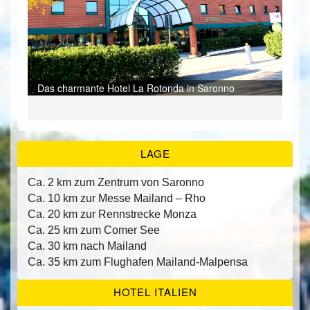
ÜBER UNS
Der
Der
Die
Ein
Ein
Ein
KONTAKT/ANFRAGE
Ein
Das charmante Hotel La Rotonda in Saronno
Ein
Mod
und
FEEDBACKS
Bei
Ein 
Das
Der
Ein
LAGE
Ca. 2 km zum Zentrum von Saronno
Ca. 10 km zur Messe Mailand – Rho
Ca. 20 km zur Rennstrecke Monza
Ca. 25 km zum Comer See
Ca. 30 km nach Mailand
Ca. 35 km zum Flughafen Mailand-Malpensa
HOTEL ITALIEN