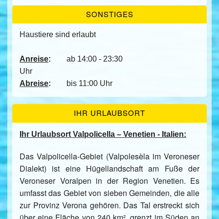
SONSTIGES
Haustiere sind erlaubt
Anreise
:
ab 14:00 - 23:30
Uhr
Abreise
:
bis 11:00 Uhr
IHR URLAUBSORT
Ihr Urlaubsort Valpolicella – Venetien - Italien:
Das Valpolicella-Gebiet (Valpolesèla im Veroneser
Dialekt) ist eine Hügellandschaft am Fuße der
Veroneser Voralpen in der Region Venetien. Es
umfasst das Gebiet von sieben Gemeinden, die alle
zur Provinz Verona gehören. Das Tal erstreckt sich
über eine Fläche von 240 km², grenzt im Süden an