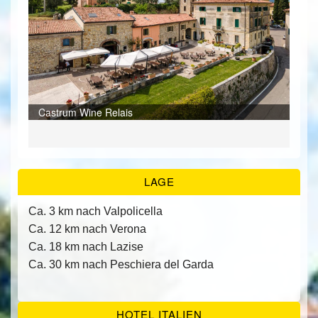
ÜBER UNS
KONTAKT/ANFRAGE
Cas
Cas
Cas
Cas
Cas
Cas
Cas
Cas
Cas
Cas
Cas
Cas
FEEDBACKS
Castrum Wine Relais
Cas
LAGE
Ca. 3 km nach Valpolicella
Ca. 12 km nach Verona
Ca. 18 km nach Lazise
Ca. 30 km nach Peschiera del Garda
HOTEL ITALIEN