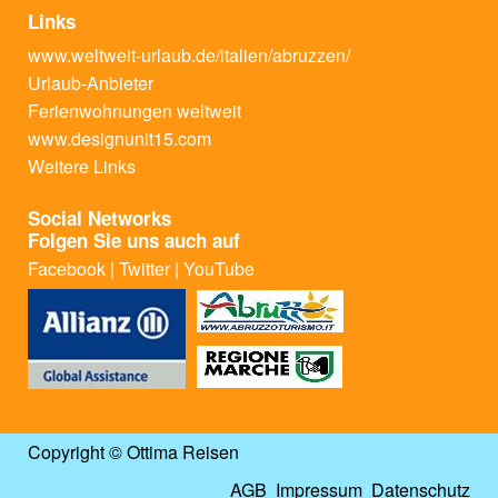
Links
www.weltweit-urlaub.de/italien/abruzzen/
Urlaub-Anbieter
Ferienwohnungen weltweit
www.designunit15.com
Weitere Links
Social Networks
Folgen Sie uns auch auf
Facebook
|
Twitter
|
YouTube
Copyright © Ottima Reisen
AGB
Impressum
Datenschutz