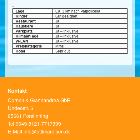
Lage:
Ca. 3 km nach Valpolicella
Kinder
Gut geeignet
Restaurant
Ja
Haustiere
Ja
Parkplatz
Ja – inklusive
Klimaanl
age
Ja – inklusive
W-LAN
Ja – inklusive
Preiskategorie
Mittel
Hotel
Sehr gut
Kontakt
Corneli & Giannandrea GbR
Undeostr. 5
85661 Forstinning
Tel 0049-8121-7717399
E-Mail
info@ottimareisen.de