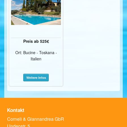
Preis ab 525€
Ort: Bucine - Toskana -
Italien
Weitere Infos
Kontakt
Corneli & Giannandrea GbR
Undeostr. 5