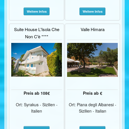
Weitere Infos
Weitere Infos
Suite House L'Isola Che
Valle Himara
Non C'è ****
Preis ab 108€
Preis ab €
Ort: Syrakus - Sizilien -
Ort: Piana degli Albanesi -
Italien
Sizilien - Italian