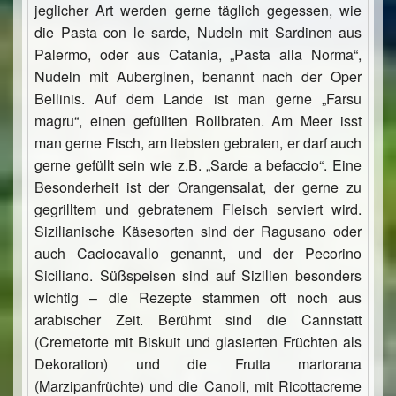
jeglicher Art werden gerne täglich gegessen, wie
die Pasta con le sarde, Nudeln mit Sardinen aus
Palermo, oder aus Catania, „Pasta alla Norma“,
Nudeln mit Auberginen, benannt nach der Oper
Bellinis. Auf dem Lande ist man gerne „Farsu
magru“, einen gefüllten Rollbraten. Am Meer isst
man gerne Fisch, am liebsten gebraten, er darf auch
gerne gefüllt sein wie z.B. „Sarde a befaccio“. Eine
Besonderheit ist der Orangensalat, der gerne zu
gegrilltem und gebratenem Fleisch serviert wird.
Sizilianische Käsesorten sind der Ragusano oder
auch Caciocavallo genannt, und der Pecorino
Siciliano. Süßspeisen sind auf Sizilien besonders
wichtig – die Rezepte stammen oft noch aus
arabischer Zeit. Berühmt sind die Cannstatt
(Cremetorte mit Biskuit und glasierten Früchten als
Dekoration) und die Frutta martorana
(Marzipanfrüchte) und die Canoli, mit Ricottacreme