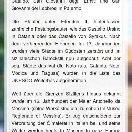
Cataldo, San Giovanni degli Ermiti und San
Giovanni dei Lebbrosi in Palermo.
Die Staufer unter Friedrich II. hinterliessen
zahlreiche Festungsbauten wie das Castello Ursino
in Catania oder das Castello von Syrakus. Nach
dem verheerenden Erdbeben im 17. Jahrhundert
wurden viele Städte im Südosten zerstört und im
sizilianischen Barockstil neu aufgebaut. Acht der
sog. Städte das Val die Noto (u.a. Catania, Noto,
Modica und Ragusa) wurden in die Liste des
UNESCO-Welterbes aufgenommen.
Weit über die Grenzen Siziliens hinaus bekannt
wurde im 15. Jahrhundert der Maler Antonello da
Messina. (seine Werke sind u.a. zu sehen im Museo
Regionale di Messina). Er trug entscheidend zur
Verbreitung der Ölmalerei in Italien bei und seine
Werke werden heute in Museen in ganz Europa